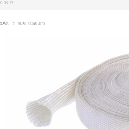
0-03-17
管系列
ꄲ
玻璃纤维编织套管