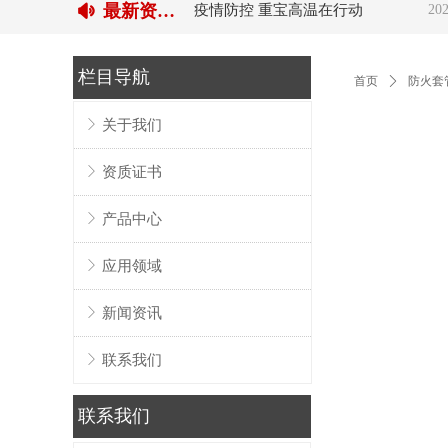
最新资讯：
넄
疫情防控 重宝高温在行动
202
栏目导航
首页
ꄲ
防火套
ꁕ
关于我们
ꁕ
资质证书
ꁕ
产品中心
ꁕ
应用领域
ꁕ
新闻资讯
ꁕ
联系我们
联系我们